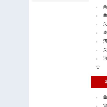
曲
曲
关
我
河
关
河
告
曲
审