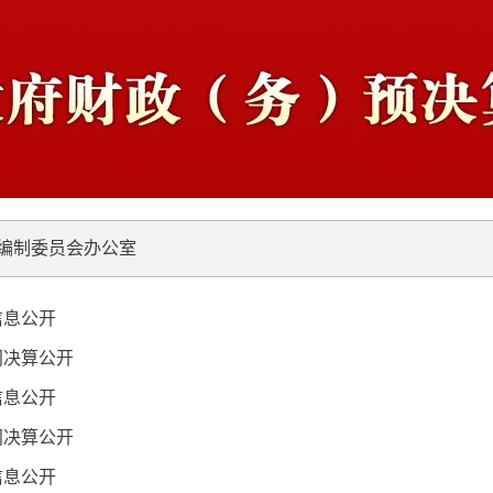
编制委员会办公室
信息公开
门决算公开
信息公开
门决算公开
信息公开