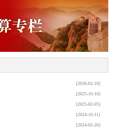
[2026-02-10]
[2025-10-16]
[2025-02-05]
[2024-10-11]
[2024-02-26]