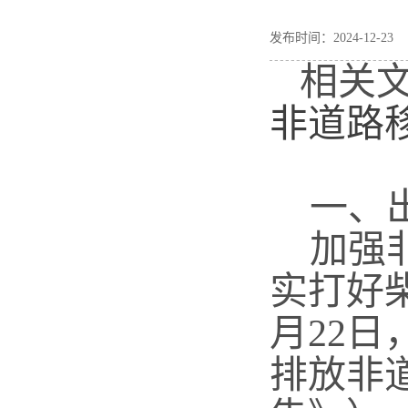
发布时间：2024-12-
相关文
非道路
一、出
加强非
实打好
月
22
日
排放非