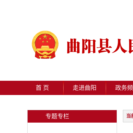
首 页
走进曲阳
政务频
专题专栏
当