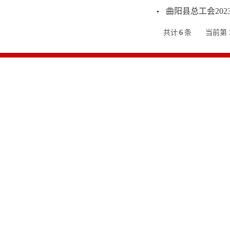
曲阳县总工会20
共计
6
条
当前第