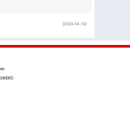
[2024-04-10]
om
40005