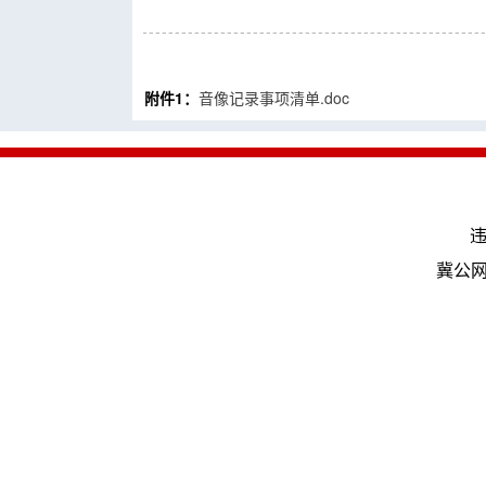
附件1：
音像记录事项清单.doc
违
冀公网安