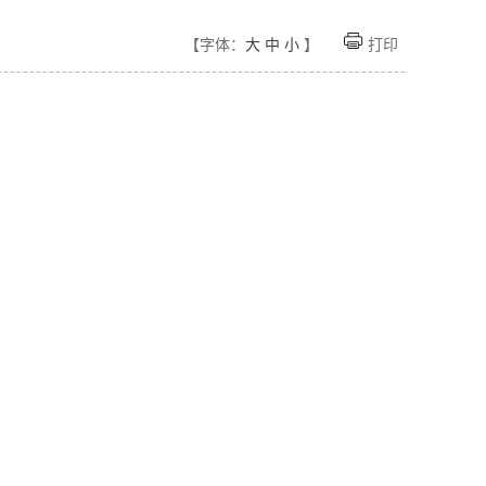
【字体：
大
中
小
】
打印