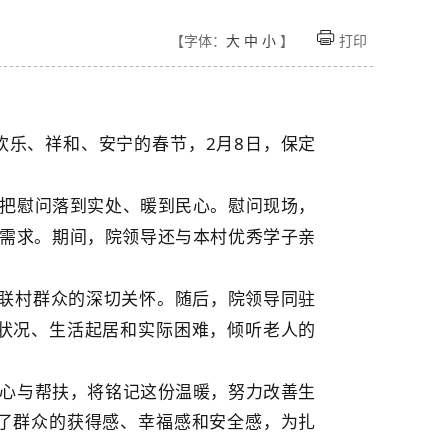
【字体：
大
中
小
】
打印
欢乐、祥和、安宁的春节，
2月8日，保定
把慰问落到实处、暖到民心。慰问现场，
和需求。期间，院领导还与本村优秀学子亲
包联村群众的深切关怀。随后，院领导同驻
状况、生活起居和实际困难，倾听老人的
心与帮扶，将铭记这份温暖，努力改善生
了群众的获得感、幸福感和安全感，为扎