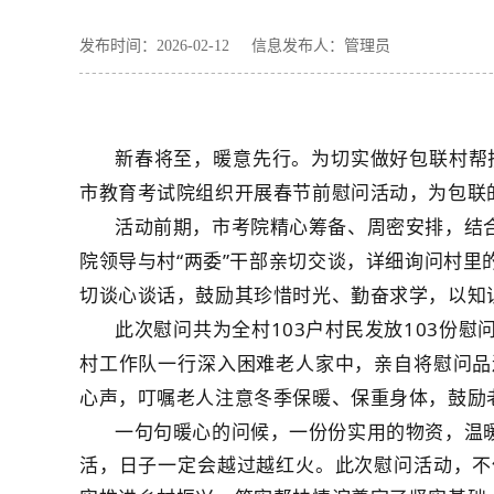
发布时间：2026-02-12 信息发布人：管理员
新春将至，暖意先行。为切实做好包联村帮
市教育考试院组织开展春节前慰问活动，为包联
活动前期，市考院精心筹备、周密安排，结
院领导与村
“两委”干部亲切交谈，详细询问村
切谈心谈话，鼓励其珍惜时光、勤奋求学，以知
此次慰问共为全村
103户村民发放103
村工作队一行深入困难老人家中，亲自将慰问品
心声，叮嘱老人注意冬季保暖、保重身体，鼓励
一句句暖心的问候，一份份实用的物资，温
活，日子一定会越过越红火。此次慰问活动，不