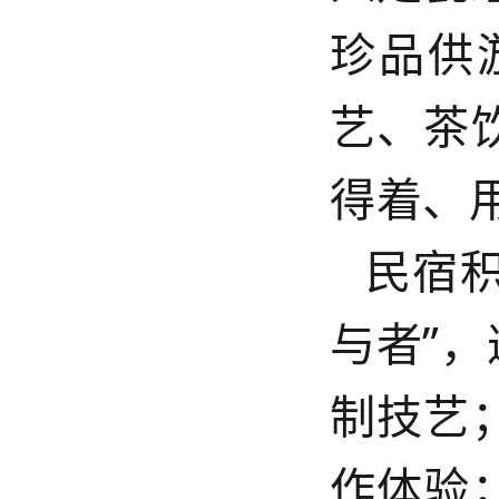
珍品供
艺、茶
得着、
民宿
与
者
”
，
制技艺
作体验