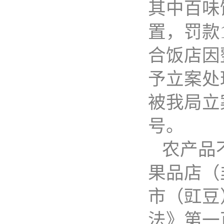
其中百味
置，罚款1
合饭店因
予立案处
被我局立
号。
农产品
果品店（
市（豇豆
法》第一