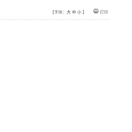
【字体：
大
中
小
】
打印