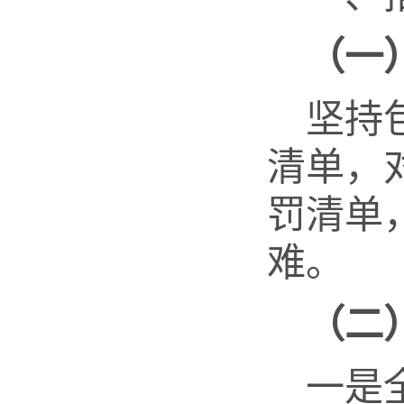
（
一
坚持
清单，
罚清单
难。
（
二
一是