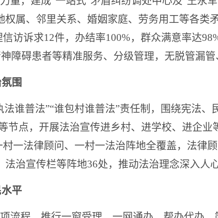
合力量，建成“一站式”矛盾纠纷调处中心及“王永
地权属、邻里关系、婚姻家庭、劳务用工等各类矛盾
处理信访诉求12件，办结率100%，群众满意率达
精神障碍患者等精准服务、分级管理，无脱管漏管
治氛围
谁执法谁普法”“谁包村谁普法”责任制，围绕宪法
”等节点，开展法治宣传进乡村、进学校、进企业
实现一村一法律顾问、一村一法治阵地全覆盖，法律顾
场、法治宣传栏等阵地36处，推动法治理念深入人
民水平
事项流程，推行一窗受理、一网通办、帮办代办