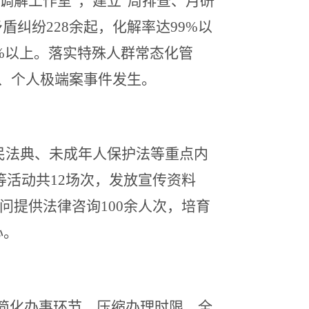
军调解工作室”，建立“周排查、月研
纠纷228余起，化解率达99%以
98%以上。落实特殊人群常态化管
、个人极端案事件发生。
、民法典、未成年人保护法等重点内
等活动共12场次，发放宣传资料
问提供法律咨询100余人次，培育
心。
，简化办事环节、压缩办理时限，全